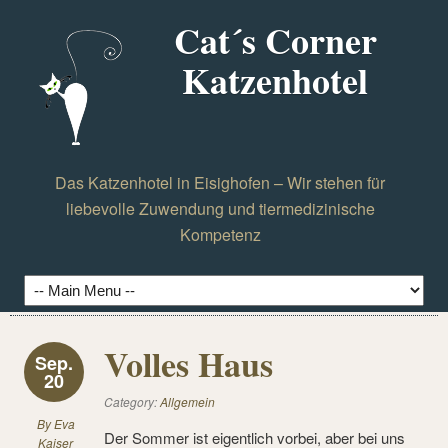
Cat´s Corner
Katzenhotel
Das Katzenhotel in Eisighofen – Wir stehen für
liebevolle Zuwendung und tiermedizinische
Kompetenz
Volles Haus
Sep.
20
Category:
Allgemein
By
Eva
Der Sommer ist eigentlich vorbei, aber bei uns
Kaiser