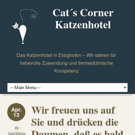
Cat´s Corner
Katzenhotel
Das Katzenhotel in Eisighofen – Wir stehen für
liebevolle Zuwendung und tiermedizinische
Kompetenz
Wir freuen uns auf
Apr.
13
Sie und drücken die
By
Daumen, daß es bald
GabiWeiss