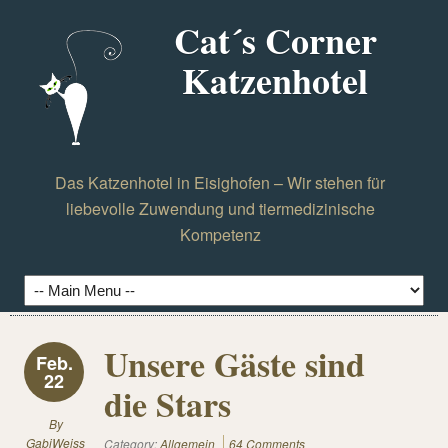
Cat´s Corner
Katzenhotel
Das Katzenhotel in Eisighofen – Wir stehen für
liebevolle Zuwendung und tiermedizinische
Kompetenz
Unsere Gäste sind
Feb.
22
die Stars
By
GabiWeiss
Category:
Allgemein
64 Comments