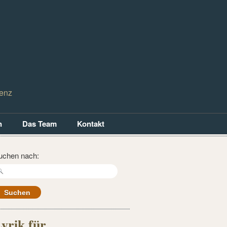
tenz
n
Das Team
Kontakt
uchen nach:
yrik für