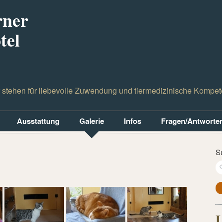
rner
tel
r stehen für liebevolle Zuwendung und tiermedizinische Kompe
Ausstattung
Galerie
Infos
Fragen/Antworte
S
L