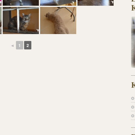
◄
1
2
K